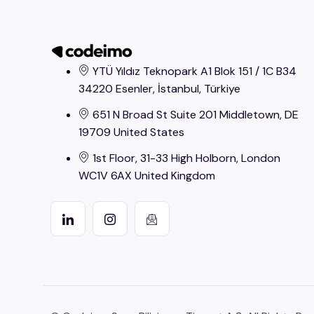
YTÜ Yıldız Teknopark A1 Blok 151 / 1C B34
34220 Esenler, İstanbul​, Türkiye
651 N Broad St Suite 201 Middletown, DE
19709 United States
1st Floor, 31-33 High Holborn, London
WC1V 6AX United Kingdom